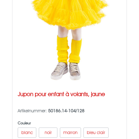
Jupon pour enfant à volants, jaune
Artikelnummer:
50186.14-104/128
Couleur
blanc
noir
marron
bleu clair