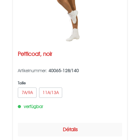
Petticoat, noir
Artikelnummer:
40065-128/140
Taille
7A/9A
11A/13A
verfügbar
Détails