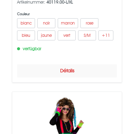
Artikelnummer:
40119.00-L/XL
Couleur
blanc
noir
marron
rose
bleu
jaune
vert
S/M
+
11
verfügbar
Détails