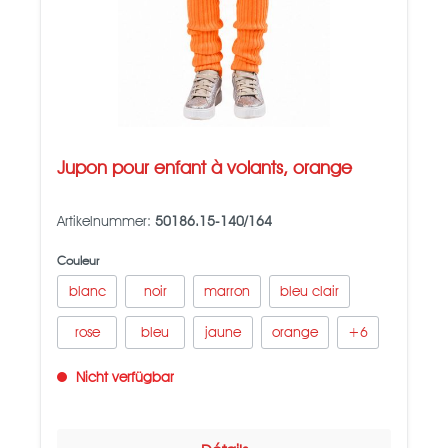
Jupon pour enfant à volants, orange
Artikelnummer:
50186.15-140/164
Couleur
blanc
noir
marron
bleu clair
rose
bleu
jaune
orange
+
6
Nicht verfügbar