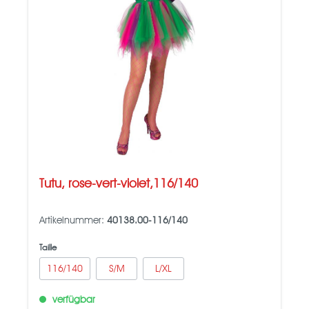
Tutu, rose-vert-violet,116/140
Artikelnummer:
40138.00-116/140
Taille
116/140
S/M
L/XL
verfügbar