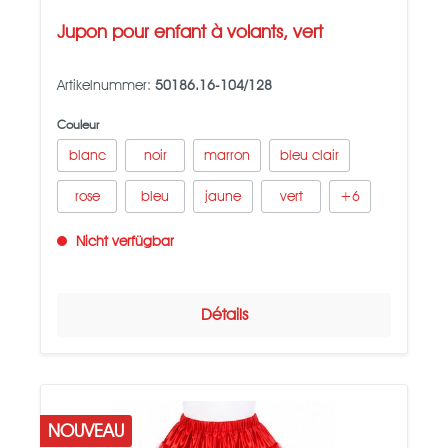
Jupon pour enfant à volants, vert
Artikelnummer:
50186.16-104/128
Couleur
blanc
noir
marron
bleu clair
rose
bleu
jaune
vert
+
6
Nicht verfügbar
Détails
NOUVEAU