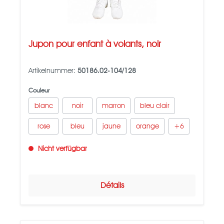
Jupon pour enfant à volants, noir
Artikelnummer:
50186.02-104/128
Couleur
blanc
noir
marron
bleu clair
rose
bleu
jaune
orange
+
6
Nicht verfügbar
Détails