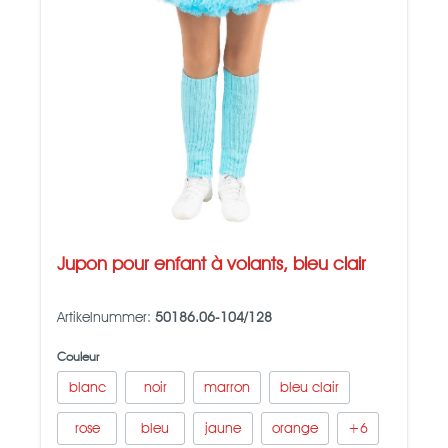
Jupon pour enfant à volants, bleu clair
Artikelnummer:
50186.06-104/128
Couleur
blanc
noir
marron
bleu clair
rose
bleu
jaune
orange
+
6