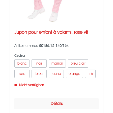
Jupon pour enfant à volants, rose vif
Artikelnummer:
50186.12-140/164
Couleur
blanc
noir
marron
bleu clair
rose
bleu
jaune
orange
+
6
Nicht verfügbar
Détails