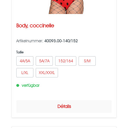
Body, coccinelle
Artikelnummer:
40093.00-140/152
Taille
4A/5A
5A/7A
152/164
S/M
L/XL
XXL/XXXL
verfügbar
Détails