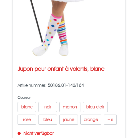
Jupon pour enfant à volants, blanc
Artikelnummer:
50186.01-140/164
Couleur
blanc
noir
marron
bleu clair
rose
bleu
jaune
orange
+
6
Nicht verfügbar