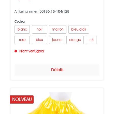
Artikelnummer:
50186.13-104/128
Couleur
blanc
noir
marron
bleu clair
rose
bleu
jaune
orange
+
6
Nicht verfügbar
Détails
NOUVEAU