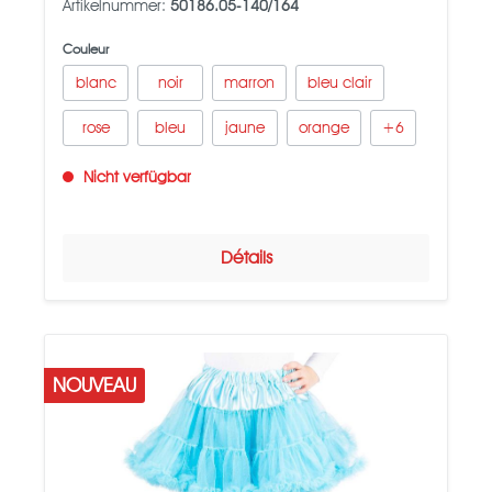
Artikelnummer:
50186.05-140/164
Couleur
blanc
noir
marron
bleu clair
rose
bleu
jaune
orange
+
6
Nicht verfügbar
Détails
NOUVEAU